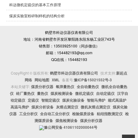
科达微机定硫仪的基本工作原理
煤炭实验室粉碎制样机的结构分析
鹤壁市科达仪器仪表有限公司
地址：河南省鹤壁市开发区黎阳路东段东杨工业区743号
销售部：13503925100（同步微信）
邮箱：154482193@qq.com
QQ在线：154482193
CopyRight © 版权所有:
鹤壁市科达仪器仪表有限公司
技术支持:
新起点
网络
网站地图
XML
备案号:
豫ICP备15021552号-3
本站关键字:
煤质分析仪器
氧弹量热仪
全自动量热仪
微机全自动量热
仪
砖厂量热仪
量热仪
煤炭检测设备
微机定硫仪
自动定硫仪
汉字自
动定硫仪
定硫仪
智能定硫仪
煤炭化验设备
智能马弗炉
箱式高温炉
高温马弗炉
煤炭分析设备
灰熔点测定仪
微机灰熔点测定仪
煤炭化验
仪器
工业分析仪
全自动工业分析仪
检验煤质设备
粘结指数测定仪
检
测煤质设备
煤焦检测设备
煤炭分析仪器
豫公网安备
41061102000044号