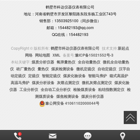
鹤壁市科达仪器仪表有限公司
地址：河南省鹤壁市开发区黎阳路东段东杨工业区743号
销售部：13503925100（同步微信）
邮箱：154482193@qq.com
QQ在线：154482193
CopyRight © 版权所有:
鹤壁市科达仪器仪表有限公司
技术支持:
新起点
网络
网站地图
XML
备案号:
豫ICP备15021552号-3
本站关键字:
煤质分析仪器
氧弹量热仪
全自动量热仪
微机全自动量热
仪
砖厂量热仪
量热仪
煤炭检测设备
微机定硫仪
自动定硫仪
汉字自
动定硫仪
定硫仪
智能定硫仪
煤炭化验设备
智能马弗炉
箱式高温炉
高温马弗炉
煤炭分析设备
灰熔点测定仪
微机灰熔点测定仪
煤炭化验
仪器
工业分析仪
全自动工业分析仪
检验煤质设备
粘结指数测定仪
检
测煤质设备
煤焦检测设备
煤炭分析仪器
豫公网安备
41061102000044号