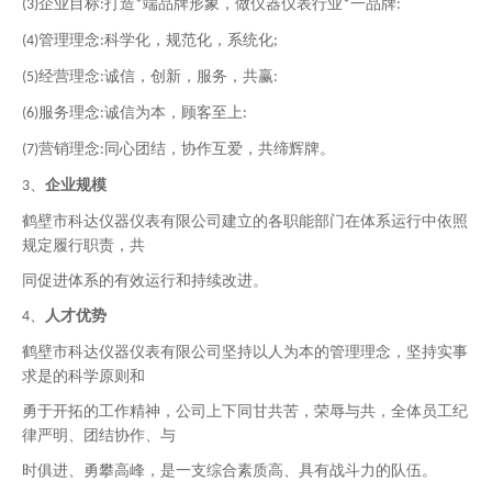
企业
目
标
打造
端品牌形象，做仪器仪表行业
一品牌
(3)
:
*
*
:
管理理念
科学化，规范化，系统化
(4)
:
;
经营理念
诚信，创新，服务，共赢
(5)
:
:
服务理念
诚信为本，顾客至上
(6)
:
:
营销理念
同心团结，协作互爱，共缔辉牌。
(7)
:
、
企业规模
3
鹤壁市科达仪器仪表有限公司建立的各职能部门在体系运行中依照
规定履行职责，共
同促进体系的有效运行和持续改进。
、
人才优势
4
鹤壁市科达仪器仪表有限公司坚持以人为本的管理理念，坚持实事
求是的科学原则和
勇于开拓的工作精神，公司上下同甘共苦，荣辱与共，全体员工纪
律严明、团结协作、与
时俱进、勇攀高峰，是一支综合素质高、
具有战斗力
的队伍。