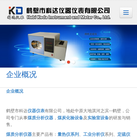
很遗憾，因您的浏览器版本过低导致无法获得最佳浏览体验，推荐下载安装谷歌浏览器！
企业概况
企业概况
鹤壁市科达
仪器仪表
有限公司，地处中原大地淇河之滨
鹤壁，公
---
司专门从事
煤质分析仪器
，
煤炭化验设备
及
实验室设备
的研发与
销
售。
煤质分析仪器
主要产品有：
量热仪系列
、
工业分析仪
系列、
定硫仪