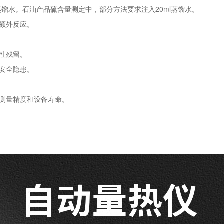
ml蒸馏水‌。石油产品硫含量测定中，部分方法要求注入20ml蒸馏水‌。
额外反应‌。
残留‌。
安全隐患‌。
测量精度和设备寿命‌。