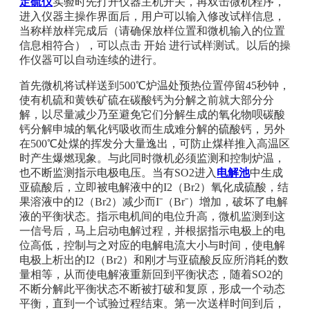
定硫仪
实验时先打开仪器主机开关，再双击微机程序，
进入仪器主操作界面后，用户可以输入修改试样信息，
当称样放样完成后（请确保放样位置和微机输入的位置
信息相符合），可以点击 开始 进行试样测试。以后的操
作仪器可以自动连续的进行。
首先微机将试样送到500℃炉温处预热位置停留45秒钟，
使有机硫和黄铁矿硫在碳酸钙为分解之前就大部分分
解，以尽量减少乃至避免它们分解生成的氧化物呗碳酸
钙分解申城的氧化钙吸收而生成难分解的硫酸钙，另外
在500℃处煤的挥发分大量逸出，可防止煤样推入高温区
时产生爆燃现象。与此同时微机必须监测和控制炉温，
也不断监测指示电极电压。当有SO2进入
电解池
中生成
亚硫酸后，立即被电解液中的I2（Br2）氧化成硫酸，结
果溶液中的I2（Br2）减少而Iˉ（Brˉ）增加，破坏了电解
液的平衡状态。指示电机间的电位升高，微机监测到这
一信号后，马上启动电解过程，并根据指示电极上的电
位高低，控制与之对应的电解电流大小与时间，使电解
电极上析出的I2（Br2）和刚才与亚硫酸反应所消耗的数
量相等，从而使电解液重新回到平衡状态，随着SO2的
不断分解此平衡状态不断被打破和复原，形成一个动态
平衡，直到一个试验过程结束。第一次送样时间到后，