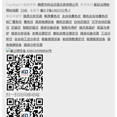
CopyRight © 版权所有:
鹤壁市科达仪器仪表有限公司
技术支持:
新起点网络
网站地图
XML
备案号:
豫ICP备15021552号-3
本站关键字:
煤质分析仪器
氧弹量热仪
全自动量热仪
微机全自动量热仪
砖厂量热仪
量热仪
煤炭检测设备
微机定硫仪
自动定硫仪
汉字自动定硫
仪
定硫仪
智能定硫仪
煤炭化验设备
智能马弗炉
箱式高温炉
高温马弗
炉
煤炭分析设备
灰熔点测定仪
微机灰熔点测定仪
煤炭化验仪器
工业分
析仪
全自动工业分析仪
检验煤质设备
粘结指数测定仪
检测煤质设备
煤
焦检测设备
煤炭分析仪器
豫公网安备
41061102000044号
扫一扫访问移动端