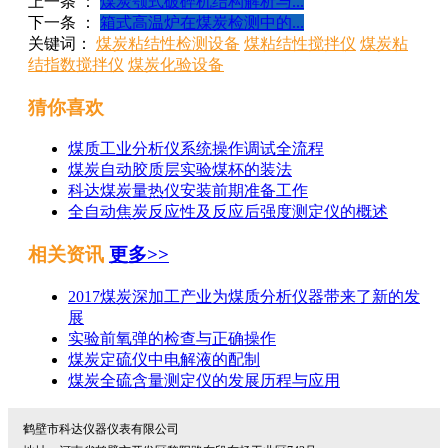
上一条 ：
煤炭颚式破碎机结构解析与...
下一条 ：
箱式高温炉在煤炭检测中的...
关键词：
煤炭粘结性检测设备
煤粘结性搅拌仪
煤炭粘
结指数搅拌仪
煤炭化验设备
猜你喜欢
煤质工业分析仪系统操作调试全流程
煤炭自动胶质层实验煤杯的装法
科达煤炭量热仪安装前期准备工作
全自动焦炭反应性及反应后强度测定仪的概述
相关资讯
更多>>
2017煤炭深加工产业为煤质分析仪器带来了新的发
展
实验前氧弹的检查与正确操作
煤炭定硫仪中电解液的配制
煤炭全硫含量测定仪的发展历程与应用
鹤壁市科达仪器仪表有限公司