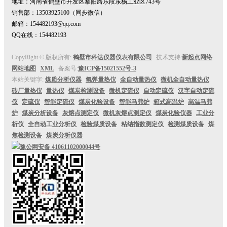
地址：河南省鹤壁市开发区黎阳路东段东杨工业区743号
销售部：13503925100（同步微信）
邮箱：154482193@qq.com
QQ在线：154482193
CopyRight © 版权所有:
鹤壁市科达仪器仪表有限公司
技术支持:
新起点网络
网站地图
XML
备案号:
豫ICP备15021552号-3
本站关键字:
煤质分析仪器
氧弹量热仪
全自动量热仪
微机全自动量热仪
砖厂量热仪
量热仪
煤炭检测设备
微机定硫仪
自动定硫仪
汉字自动定硫
仪
定硫仪
智能定硫仪
煤炭化验设备
智能马弗炉
箱式高温炉
高温马弗
炉
煤炭分析设备
灰熔点测定仪
微机灰熔点测定仪
煤炭化验仪器
工业分
析仪
全自动工业分析仪
检验煤质设备
粘结指数测定仪
检测煤质设备
煤
焦检测设备
煤炭分析仪器
豫公网安备
41061102000044号