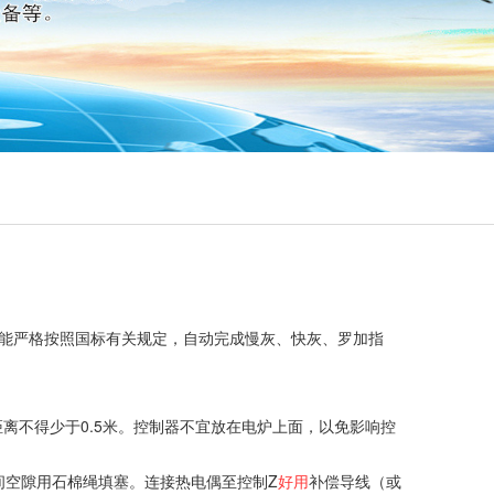
能严格按照国标有关规定，自动完成慢灰、快灰、罗加指
距离不得少于0.5米。控制器不宜放在电炉上面，以免影响控
之间空隙用石棉绳填塞。连接热电偶至控制Z
好
用
补偿导线（或