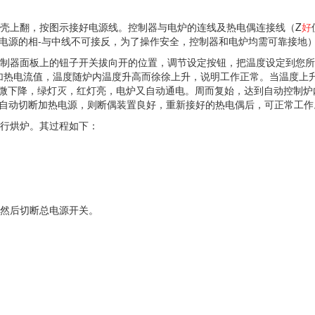
罩壳上翻，按图示接好电源线。控制器与电炉的连线及热电偶连接线（Z
好
电源的相-与中线不可接反，为了操作安全，控制器和电炉均需可靠接地
将控制器面板上的钮子开关拔向开的位置，调节设定按钮，把温度设定到您
加热电流值，温度随炉内温度升高而徐徐上升，说明工作正常。当温度上
微下降，绿灯灭，红灯亮，电炉又自动通电。周而复始，达到自动控制炉内
自动切断加热电源，则断偶装置良好，重新接好的热电偶后，可正常工作
行烘炉。其过程如下：
，然后切断总电源开关。