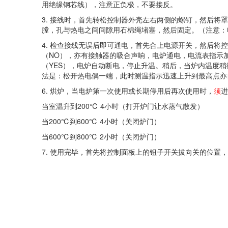
用绝缘钢芯线），注意正负极，不要接反。
3. 接线时，首先转松控制器外壳左右两侧的螺钉，然后将
膛，孔与热电之间间隙用石棉绳堵塞，然后固定。（注意：
4. 检查接线无误后即可通电，首先合上电源开关，然后
（NO），亦有接触器的吸合声响，电炉通电，电流表指示
（YES），电炉自动断电，停止升温。稍后，当炉内温度稍
法是：松开热电偶一端，此时测温指示迅速上升到最高点亦
6. 烘炉，当电炉第一次使用或长期停用后再次使用时，
须
进
当室温升到200℃ 4小时（打开炉门让水蒸气散发）
当200℃到600℃ 4小时（关闭炉门）
当600℃到800℃ 2小时（关闭炉门）
7. 使用完毕，首先将控制面板上的钮子开关拔向关的位置