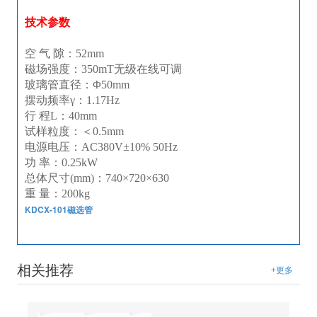
技术参数
空 气 隙：52mm
磁场强度：350mT无级在线可调
玻璃管直径：Φ50mm
摆动频率γ：1.17Hz
行 程L：40mm
试样粒度：＜0.5mm
电源电压：AC380V±10% 50Hz
功 率：0.25kW
总体尺寸(mm)：740×720×630
重 量：200kg
KDCX-101磁选管
相关推荐
+更多