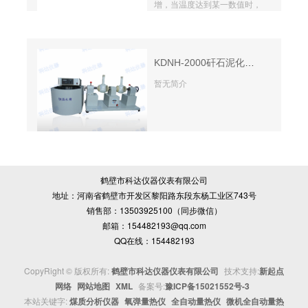
增，当温度达到某一数值时，
反应热大于散热而使自身温度
升高，此时煤样产生爆燃，发
生爆燃时的温度即为着火温
度。整个试验过程符合
KDNH-2000矸石泥化翻转试验仪
GB/T18511-2001《煤的着火
暂无简介
温度测定方法》的要求。
鹤壁市科达仪器仪表有限公司
地址：河南省鹤壁市开发区黎阳路东段东杨工业区743号
销售部：13503925100（同步微信）
邮箱：154482193@qq.com
QQ在线：154482193
CopyRight © 版权所有:
鹤壁市科达仪器仪表有限公司
技术支持:
新起点
网络
网站地图
XML
备案号:
豫ICP备15021552号-3
本站关键字:
煤质分析仪器
氧弹量热仪
全自动量热仪
微机全自动量热